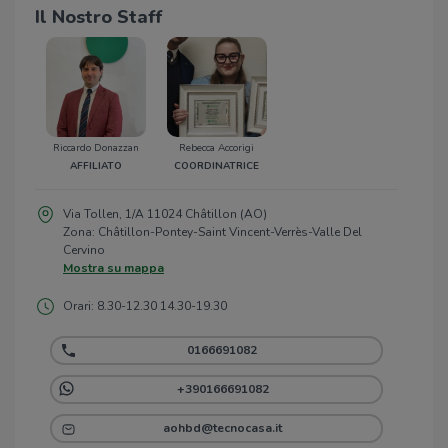
Il Nostro Staff
Riccardo Donazzan
Rebecca Accorigi
AFFILIATO
COORDINATRICE
Via Tollen, 1/A 11024 Châtillon (AO)
Zona: Châtillon-Pontey-Saint Vincent-Verrès-Valle Del
Cervino
Mostra su mappa
Orari: 8.30-12.30 14.30-19.30
0166691082
+390166691082
aohbd@tecnocasa.it